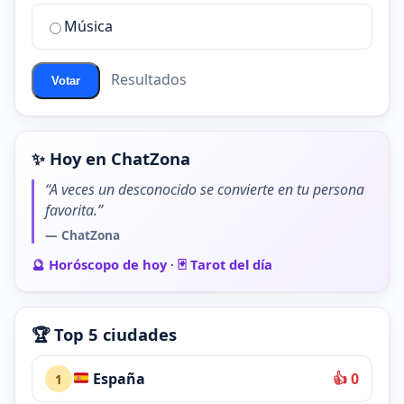
de
Música
ChatZona?
Resultados
Votar
✨ Hoy en ChatZona
“A veces un desconocido se convierte en tu persona
favorita.”
— ChatZona
🔮 Horóscopo de hoy
·
🃏 Tarot del día
🏆 Top 5 ciudades
España
👍 0
1