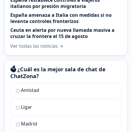
España restablece controles a viajeros
italianos por presión migratoria
España amenaza a Italia con medidas si no
levanta controles fronterizos
Ceuta en alerta por nueva llamada masiva a
cruzar la frontera el 15 de agosto
Ver todas las noticias →
🗳️ ¿Cuál es la mejor sala de chat de
ChatZona?
¿Cuál
Amistad
es
la
Ligar
mejor
sala
de
Madrid
chat