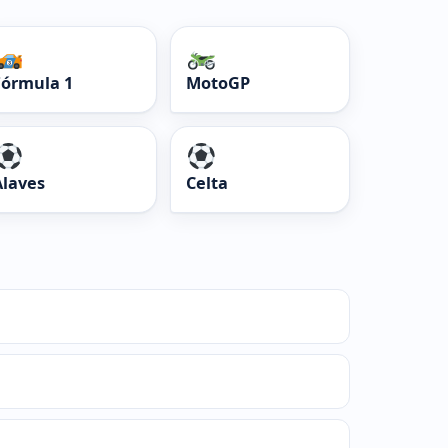
Fórmula 1
MotoGP
Alaves
Celta