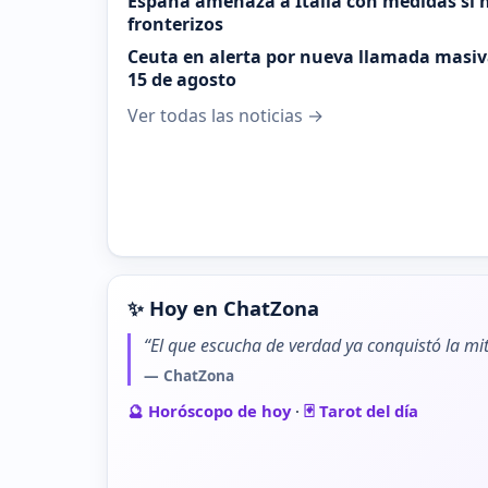
España amenaza a Italia con medidas si n
fronterizos
Ceuta en alerta por nueva llamada masiva
15 de agosto
Ver todas las noticias →
✨ Hoy en ChatZona
“El que escucha de verdad ya conquistó la mit
— ChatZona
🔮 Horóscopo de hoy
·
🃏 Tarot del día