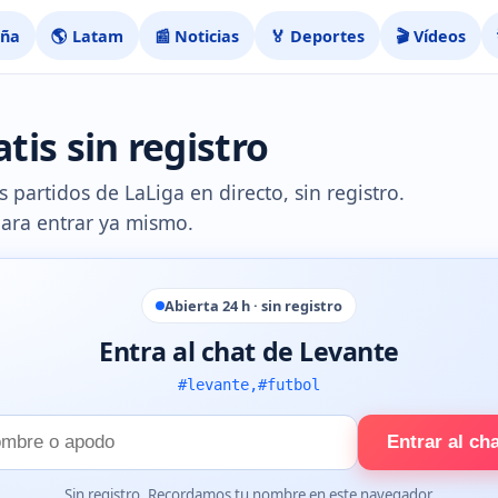
aña
🌎 Latam
📰 Noticias
🏅 Deportes
🎬 Vídeos
tis sin registro
 partidos de LaLiga en directo, sin registro.
para entrar ya mismo.
Abierta 24 h · sin registro
Entra al chat de Levante
#levante,#futbol
Entrar al ch
e
Sin registro. Recordamos tu nombre en este navegador.