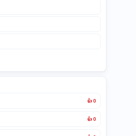
👍 0
👍 0