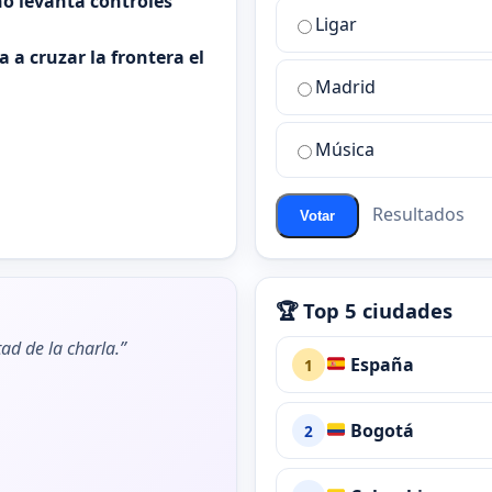
o levanta controles
la
Ligar
mejor
sala
 a cruzar la frontera el
de
Madrid
chat
de
Música
ChatZona?
Resultados
Votar
🏆 Top 5 ciudades
ad de la charla.”
España
1
Bogotá
2