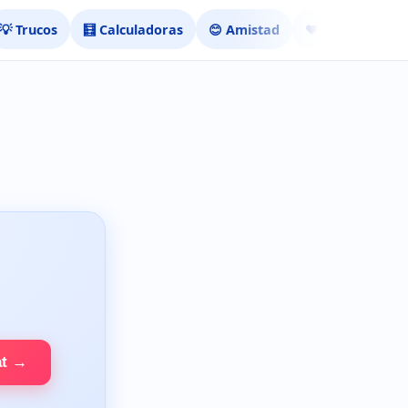
💡 Trucos
🧮 Calculadoras
😊 Amistad
❤️ Ligar
at →