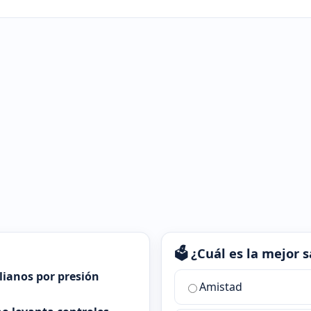
🗳️ ¿Cuál es la mejor
alianos por presión
¿Cuál
Amistad
es