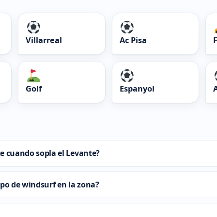
Villarreal
Ac Pisa
Golf
Espanyol
nte cuando sopla el Levante?
ipo de windsurf en la zona?