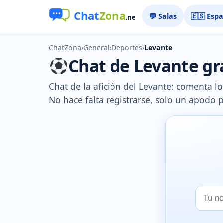
💬 Salas
🇪🇸 Esp
ChatZona
›
General
›
Deportes
›
Levante
Chat de Levante gra
Chat de la afición del Levante: comenta los
No hace falta registrarse, solo un apodo 
Tu
nombr