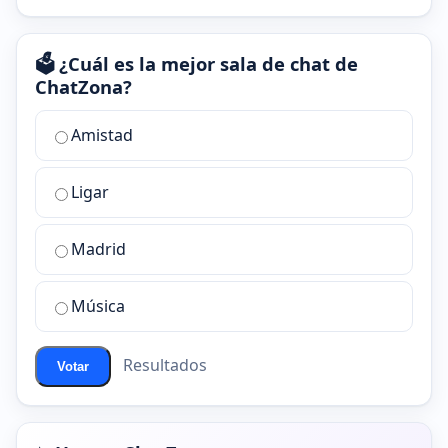
🗳️ ¿Cuál es la mejor sala de chat de
ChatZona?
¿Cuál
Amistad
es
la
Ligar
mejor
sala
de
Madrid
chat
de
Música
ChatZona?
Resultados
Votar