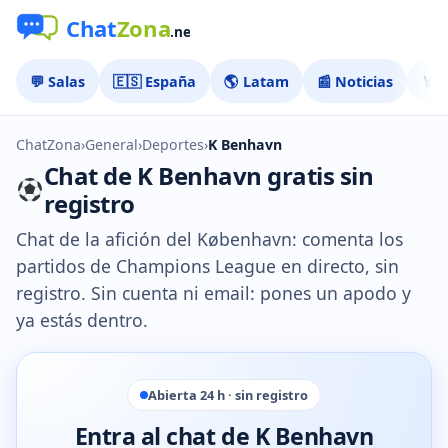
💬 Salas
🇪🇸 España
🌎 Latam
📰 Noticias
🏅 
ChatZona
›
General
›
Deportes
›
K Benhavn
Chat de K Benhavn gratis sin
registro
Chat de la afición del København: comenta los
partidos de Champions League en directo, sin
registro. Sin cuenta ni email: pones un apodo y
ya estás dentro.
Abierta 24 h · sin registro
Entra al chat de K Benhavn