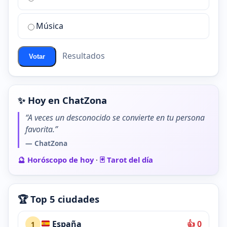
chat
de
Música
ChatZona?
Resultados
Votar
✨ Hoy en ChatZona
“A veces un desconocido se convierte en tu persona
favorita.”
— ChatZona
🔮 Horóscopo de hoy
·
🃏 Tarot del día
🏆 Top 5 ciudades
España
👍 0
1