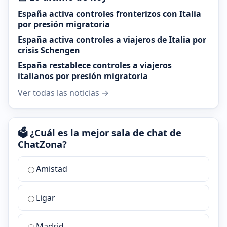
España activa controles fronterizos con Italia
por presión migratoria
España activa controles a viajeros de Italia por
crisis Schengen
España restablece controles a viajeros
italianos por presión migratoria
Ver todas las noticias →
🗳️ ¿Cuál es la mejor sala de chat de
ChatZona?
¿Cuál
Amistad
es
la
Ligar
mejor
sala
de
Madrid