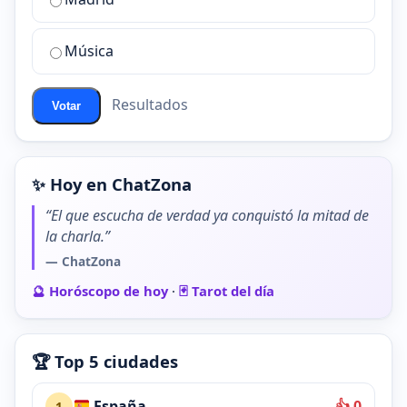
chat
de
Música
ChatZona?
Resultados
Votar
✨ Hoy en ChatZona
“El que escucha de verdad ya conquistó la mitad de
la charla.”
— ChatZona
🔮 Horóscopo de hoy
·
🃏 Tarot del día
🏆 Top 5 ciudades
España
👍 0
1