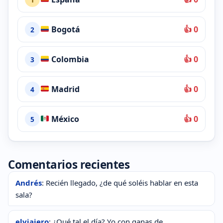
Bogotá
👍 0
2
Colombia
👍 0
3
Madrid
👍 0
4
México
👍 0
5
Comentarios recientes
Andrés
: Recién llegado, ¿de qué soléis hablar en esta
sala?
elviajero
: ¿Qué tal el día? Yo con ganas de