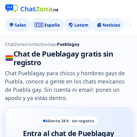
💬 Salas
🇪🇸 España
🌎 Latam
📰 Noticias
🏅 
ChatZona
›
Contactos
›
Gay
›
Pueblagay
Chat de Pueblagay gratis sin
registro
Chat Pueblagay para chicos y hombres gays de
Puebla, conoce a gente en los chats mexicanos
de Puebla gay. Sin cuenta ni email: pones un
apodo y ya estás dentro.
Abierta 24 h · sin registro
Entra al chat de Pueblagay