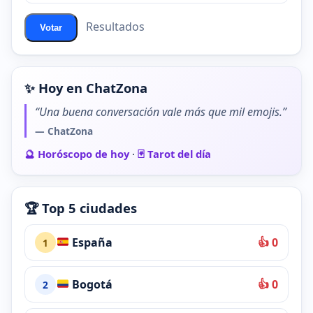
Resultados
Votar
✨ Hoy en ChatZona
“Una buena conversación vale más que mil emojis.”
— ChatZona
🔮 Horóscopo de hoy
·
🃏 Tarot del día
🏆 Top 5 ciudades
España
👍 0
1
Bogotá
👍 0
2