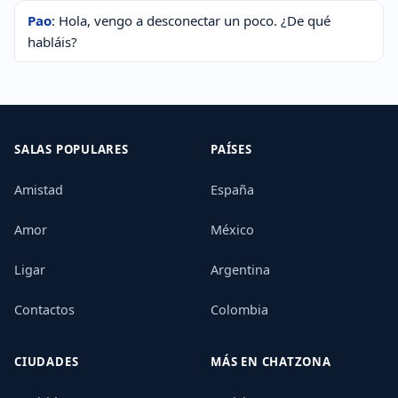
Pao
: Hola, vengo a desconectar un poco. ¿De qué
habláis?
SALAS POPULARES
PAÍSES
Amistad
España
Amor
México
Ligar
Argentina
Contactos
Colombia
CIUDADES
MÁS EN CHATZONA