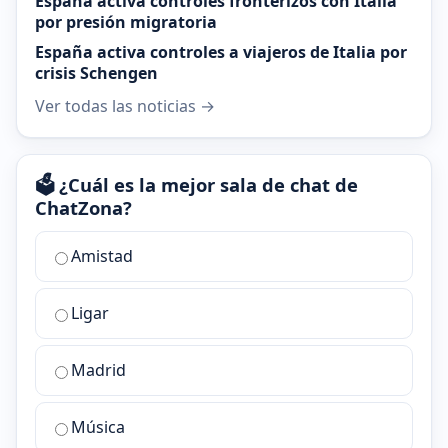
España activa controles fronterizos con Italia
por presión migratoria
España activa controles a viajeros de Italia por
crisis Schengen
Ver todas las noticias →
🗳️ ¿Cuál es la mejor sala de chat de
ChatZona?
¿Cuál
Amistad
es
la
Ligar
mejor
sala
de
Madrid
chat
de
Música
ChatZona?