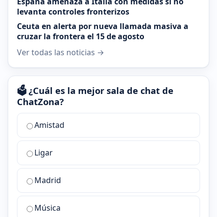
España amenaza a Italia con medidas si no
levanta controles fronterizos
Ceuta en alerta por nueva llamada masiva a
cruzar la frontera el 15 de agosto
Ver todas las noticias →
🗳️ ¿Cuál es la mejor sala de chat de
ChatZona?
¿Cuál
Amistad
es
la
Ligar
mejor
sala
de
Madrid
chat
de
Música
ChatZona?