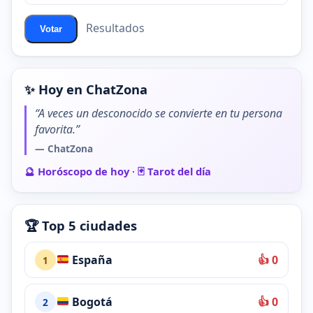
Resultados
Votar
✨ Hoy en ChatZona
“A veces un desconocido se convierte en tu persona
favorita.”
— ChatZona
🔮 Horóscopo de hoy
·
🃏 Tarot del día
🏆 Top 5 ciudades
España
👍 0
1
Bogotá
👍 0
2