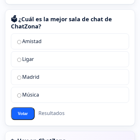
🗳️ ¿Cuál es la mejor sala de chat de
ChatZona?
¿Cuál
Amistad
es
la
Ligar
mejor
sala
de
Madrid
chat
de
Música
ChatZona?
Resultados
Votar