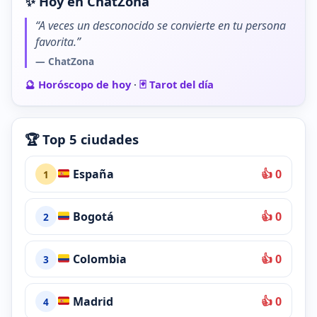
✨ Hoy en ChatZona
“A veces un desconocido se convierte en tu persona
favorita.”
— ChatZona
🔮 Horóscopo de hoy
·
🃏 Tarot del día
🏆 Top 5 ciudades
España
👍 0
1
Bogotá
👍 0
2
Colombia
👍 0
3
Madrid
👍 0
4