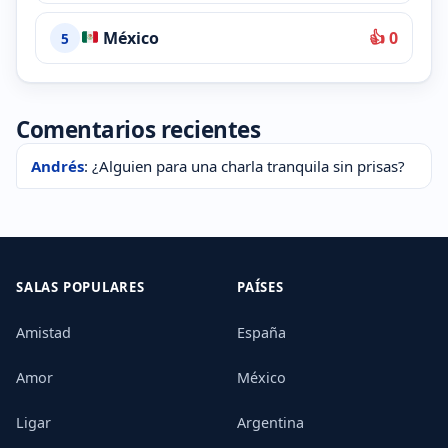
México
👍 0
5
Comentarios recientes
Andrés
: ¿Alguien para una charla tranquila sin prisas?
SALAS POPULARES
PAÍSES
Amistad
España
Amor
México
Ligar
Argentina