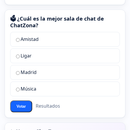
🗳️ ¿Cuál es la mejor sala de chat de
ChatZona?
¿Cuál
Amistad
es
la
Ligar
mejor
sala
de
Madrid
chat
de
Música
ChatZona?
Resultados
Votar