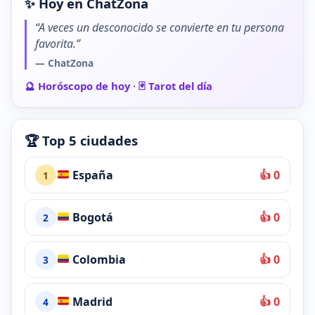
✨ Hoy en ChatZona
“A veces un desconocido se convierte en tu persona
favorita.”
— ChatZona
🔮 Horóscopo de hoy
·
🃏 Tarot del día
🏆 Top 5 ciudades
España
👍 0
1
Bogotá
👍 0
2
Colombia
👍 0
3
Madrid
👍 0
4