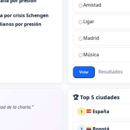
alia por presión
¿Cuál
Amistad
es
ia por crisis Schengen
la
Ligar
mejor
alianos por presión
sala
de
Madrid
chat
de
Música
ChatZona?
Resultados
Votar
🏆 Top 5 ciudades
ad de la charla.”
España
1
Bogotá
2