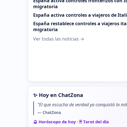
España activa controles fronterizos con It
migratoria
España activa controles a viajeros de Ital
España restablece controles a viajeros it
migratoria
Ver todas las noticias →
✨ Hoy en ChatZona
“El que escucha de verdad ya conquistó la mit
— ChatZona
🔮 Horóscopo de hoy
·
🃏 Tarot del día