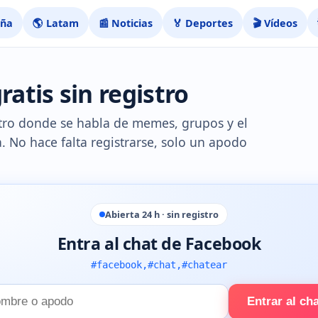
aña
🌎 Latam
📰 Noticias
🏅 Deportes
🎬 Vídeos
atis sin registro
stro donde se habla de memes, grupos y el
 No hace falta registrarse, solo un apodo
Abierta 24 h · sin registro
Entra al chat de Facebook
#facebook,#chat,#chatear
Entrar al ch
e