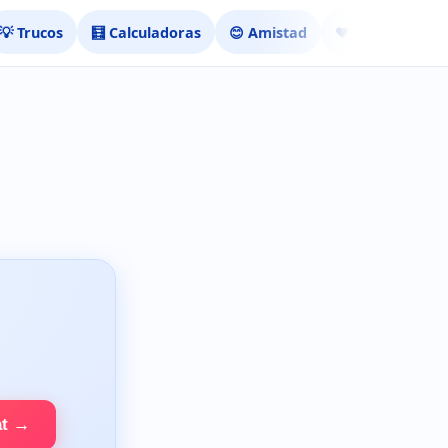
💡 Trucos
🧮 Calculadoras
😊 Amistad
❤️ Ligar
at →