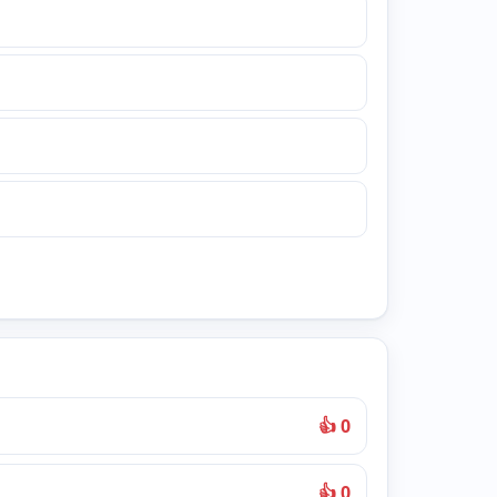
👍 0
👍 0