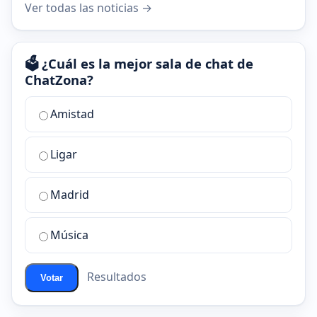
Ver todas las noticias →
🗳️ ¿Cuál es la mejor sala de chat de
ChatZona?
¿Cuál
Amistad
es
la
Ligar
mejor
sala
de
Madrid
chat
de
Música
ChatZona?
Resultados
Votar