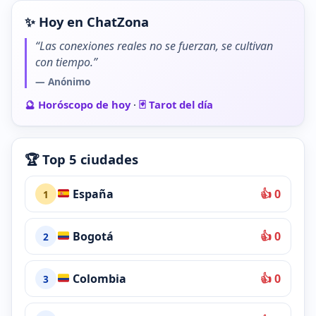
✨ Hoy en ChatZona
“Las conexiones reales no se fuerzan, se cultivan
con tiempo.”
— Anónimo
🔮 Horóscopo de hoy
·
🃏 Tarot del día
🏆 Top 5 ciudades
España
👍 0
1
Bogotá
👍 0
2
Colombia
👍 0
3