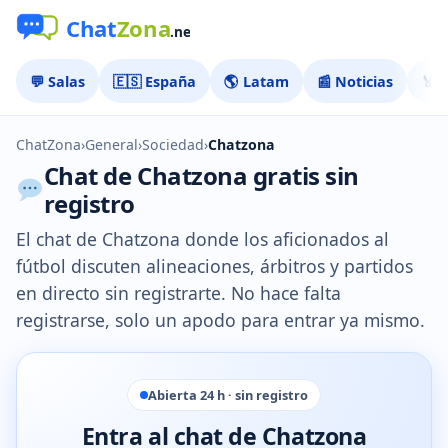
💬 Salas
🇪🇸 España
🌎 Latam
📰 Noticias
🏅 
ChatZona
›
General
›
Sociedad
›
Chatzona
Chat de Chatzona gratis sin
registro
El chat de Chatzona donde los aficionados al
fútbol discuten alineaciones, árbitros y partidos
en directo sin registrarte. No hace falta
registrarse, solo un apodo para entrar ya mismo.
Abierta 24 h · sin registro
Entra al chat de Chatzona