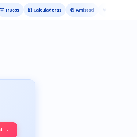
💡 Trucos
🧮 Calculadoras
😊 Amistad
❤️ Ligar
at →