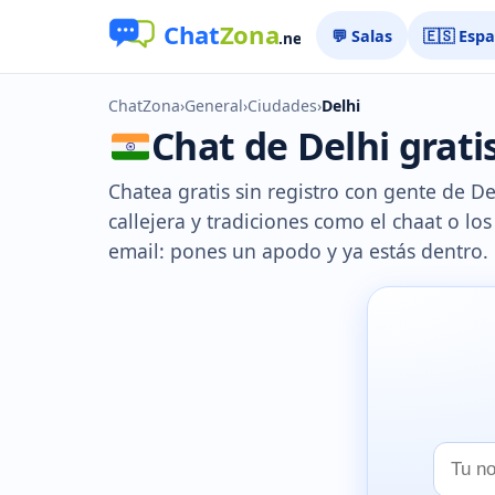
💬 Salas
🇪🇸 Esp
ChatZona
›
General
›
Ciudades
›
Delhi
Chat de Delhi gratis
Chatea gratis sin registro con gente de D
callejera y tradiciones como el chaat o l
email: pones un apodo y ya estás dentro.
Tu
nombr