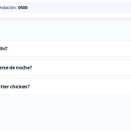
undación:
0500
lhi?
erse de noche?
utter chicken?