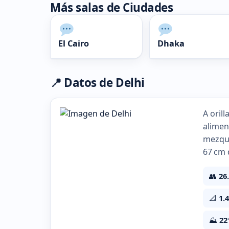
Más salas de Ciudades
El Cairo
Dhaka
📍 Datos de Delhi
A oril
alimen
mezqui
67 cm d
👥
26
📐
1.
⛰️
22