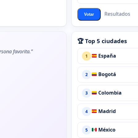
ChatZona?
Resultados
Votar
🏆 Top 5 ciudades
rsona favorita.”
España
1
Bogotá
2
Colombia
3
Madrid
4
México
5