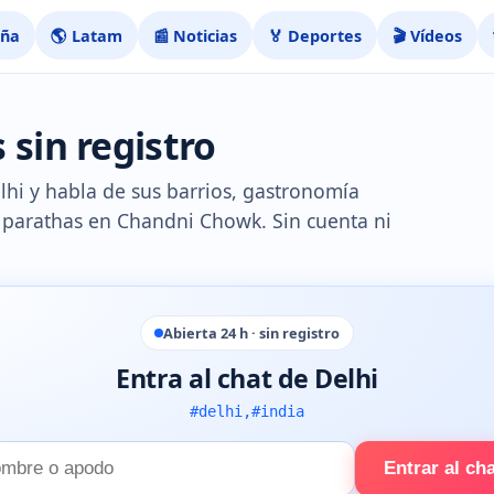
aña
🌎 Latam
📰 Noticias
🏅 Deportes
🎬 Vídeos
 sin registro
elhi y habla de sus barrios, gastronomía
os parathas en Chandni Chowk. Sin cuenta ni
Abierta 24 h · sin registro
Entra al chat de Delhi
#delhi,#india
Entrar al ch
e