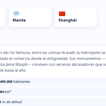
Manila
Shanghái
las del río Yamuna, entre las colinas Aravalli, la metrópolis
tado el comercio desde la antigüedad. Sus monumentos —el F
ta Jama Masjid— conviven con veranos abrasadores que su
e lluvia al año.
.495.000
habitantes
484
km²
1
m de altitud