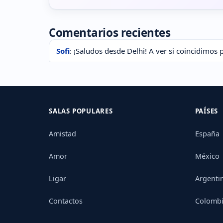
Comentarios recientes
Sofi
: ¡Saludos desde Delhi! A ver si coincidimos 
SALAS POPULARES
PAÍSES
Amistad
España
Amor
México
Ligar
Argenti
Contactos
Colomb