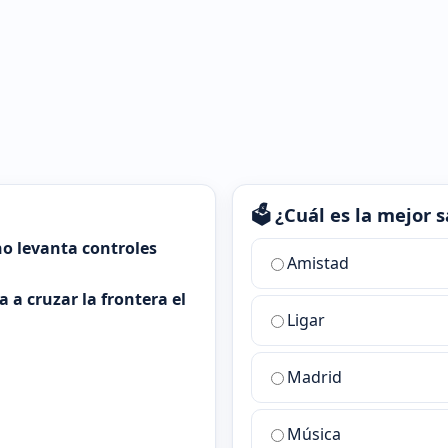
🗳️ ¿Cuál es la mejor
o levanta controles
¿Cuál
Amistad
es
 a cruzar la frontera el
la
Ligar
mejor
sala
de
Madrid
chat
de
Música