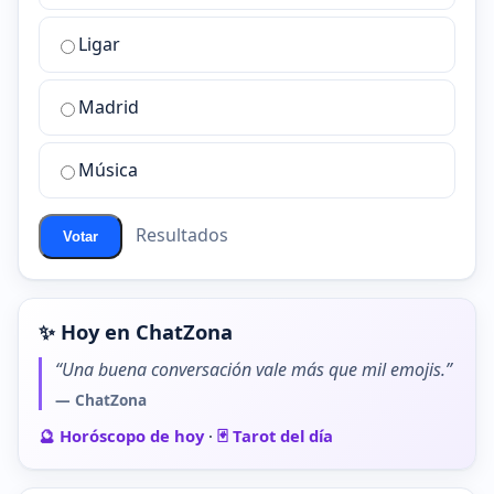
la
Ligar
mejor
sala
de
Madrid
chat
de
Música
ChatZona?
Resultados
Votar
✨ Hoy en ChatZona
“Una buena conversación vale más que mil emojis.”
— ChatZona
🔮 Horóscopo de hoy
·
🃏 Tarot del día