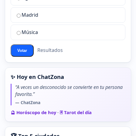
sala
de
Madrid
chat
de
Música
ChatZona?
Resultados
Votar
✨ Hoy en ChatZona
“A veces un desconocido se convierte en tu persona
favorita.”
— ChatZona
🔮 Horóscopo de hoy
·
🃏 Tarot del día
🏆 Top 5 ciudades