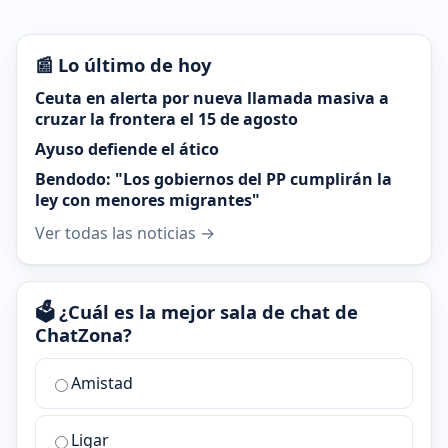
📰 Lo último de hoy
Ceuta en alerta por nueva llamada masiva a
cruzar la frontera el 15 de agosto
Ayuso defiende el ático
Bendodo: "Los gobiernos del PP cumplirán la
ley con menores migrantes"
Ver todas las noticias →
🗳️ ¿Cuál es la mejor sala de chat de
ChatZona?
¿Cuál
Amistad
es
la
Ligar
mejor