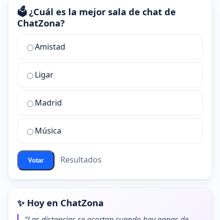
🗳️ ¿Cuál es la mejor sala de chat de
ChatZona?
¿Cuál
Amistad
es
la
Ligar
mejor
sala
de
Madrid
chat
de
Música
ChatZona?
Resultados
Votar
✨ Hoy en ChatZona
“Las distancias se acortan cuando hay ganas de