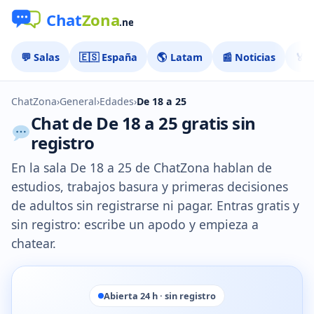
💬 Salas
🇪🇸 España
🌎 Latam
📰 Noticias
🏅 
ChatZona
›
General
›
Edades
›
De 18 a 25
Chat de De 18 a 25 gratis sin
registro
En la sala De 18 a 25 de ChatZona hablan de
estudios, trabajos basura y primeras decisiones
de adultos sin registrarse ni pagar. Entras gratis y
sin registro: escribe un apodo y empieza a
chatear.
Abierta 24 h · sin registro