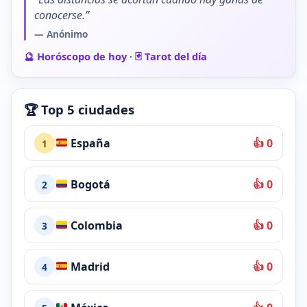
conocerse.”
— Anónimo
🔮 Horóscopo de hoy
·
🃏 Tarot del día
🏆 Top 5 ciudades
España
👍 0
1
Bogotá
👍 0
2
Colombia
👍 0
3
Madrid
👍 0
4