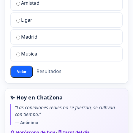
Amistad
es
la
Ligar
mejor
sala
de
Madrid
chat
de
Música
ChatZona?
Resultados
Votar
✨ Hoy en ChatZona
“Las conexiones reales no se fuerzan, se cultivan
con tiempo.”
— Anónimo
🔮 Horóscopo de hoy
·
🃏 Tarot del día