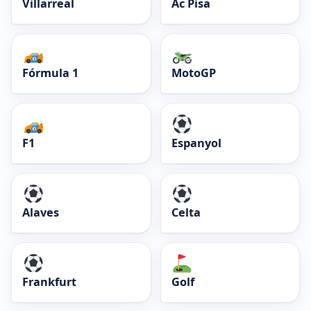
Villarreal
Ac Pisa
Fórmula 1
MotoGP
F1
Espanyol
Alaves
Celta
Frankfurt
Golf