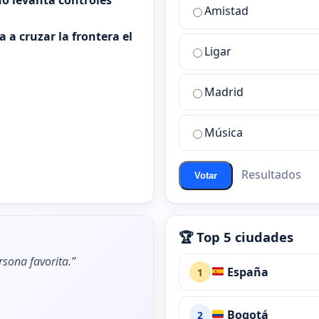
o levanta controles
¿Cuál
Amistad
es
 a cruzar la frontera el
la
Ligar
mejor
sala
de
Madrid
chat
de
Música
ChatZona?
Resultados
Votar
🏆 Top 5 ciudades
rsona favorita.”
España
1
Bogotá
2