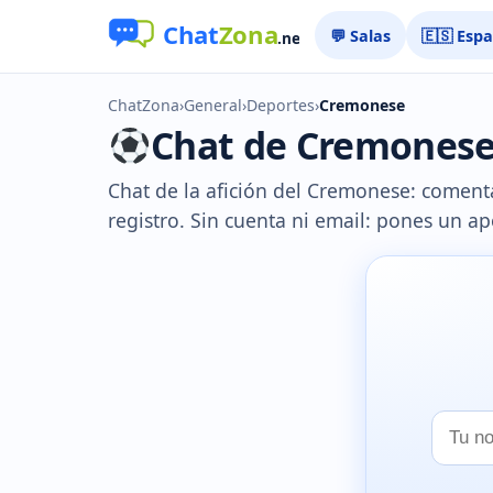
💬 Salas
🇪🇸 Esp
ChatZona
›
General
›
Deportes
›
Cremonese
Chat de Cremonese g
Chat de la afición del Cremonese: comenta 
registro. Sin cuenta ni email: pones un ap
Tu
nombr