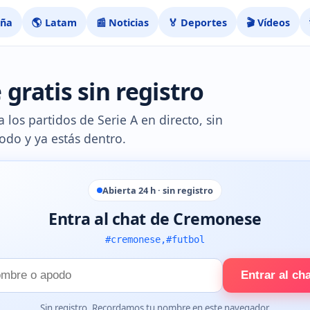
aña
🌎 Latam
📰 Noticias
🏅 Deportes
🎬 Vídeos
ratis sin registro
los partidos de Serie A en directo, sin
odo y ya estás dentro.
Abierta 24 h · sin registro
Entra al chat de Cremonese
#cremonese,#futbol
Entrar al ch
e
Sin registro. Recordamos tu nombre en este navegador.