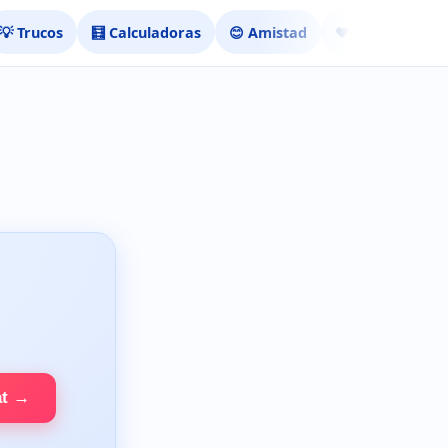
💡 Trucos
🧮 Calculadoras
😊 Amistad
❤️ Ligar
at →