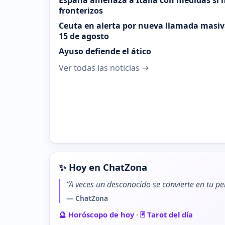
España amenaza a Italia con medidas si n
fronterizos
Ceuta en alerta por nueva llamada masiva
15 de agosto
Ayuso defiende el ático
Ver todas las noticias →
✨ Hoy en ChatZona
“A veces un desconocido se convierte en tu pe
— ChatZona
🔮 Horóscopo de hoy
·
🃏 Tarot del día