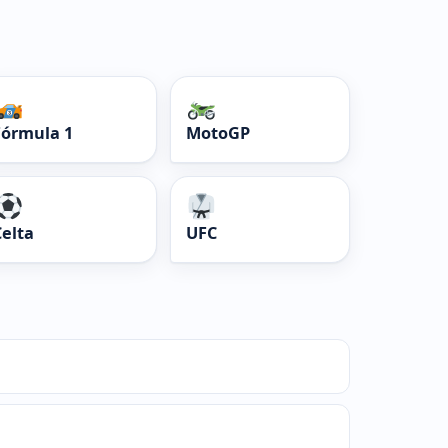
Fórmula 1
MotoGP
Celta
UFC