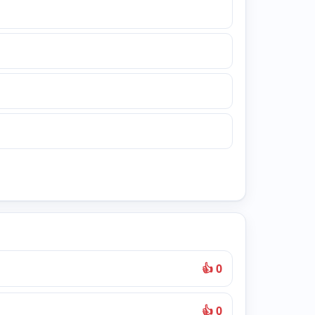
👍 0
👍 0