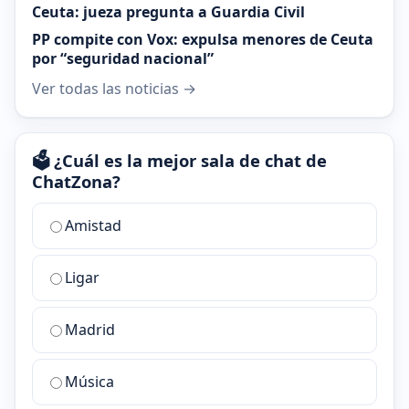
Ceuta: jueza pregunta a Guardia Civil
PP compite con Vox: expulsa menores de Ceuta
por “seguridad nacional”
Ver todas las noticias →
🗳️ ¿Cuál es la mejor sala de chat de
ChatZona?
¿Cuál
Amistad
es
la
Ligar
mejor
sala
de
Madrid
chat
de
Música
ChatZona?