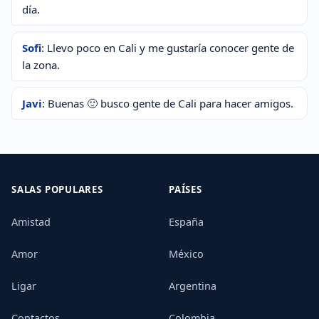
día.
Sofi
: Llevo poco en Cali y me gustaría conocer gente de
la zona.
Javi
: Buenas 🙂 busco gente de Cali para hacer amigos.
SALAS POPULARES
PAÍSES
Amistad
España
Amor
México
Ligar
Argentina
Contactos
Colombia