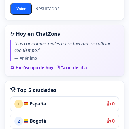
Resultados
Votar
✨ Hoy en ChatZona
“Las conexiones reales no se fuerzan, se cultivan
con tiempo.”
— Anónimo
🔮 Horóscopo de hoy
·
🃏 Tarot del día
🏆 Top 5 ciudades
España
👍 0
1
Bogotá
👍 0
2