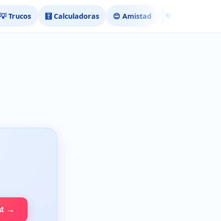
💡 Trucos
🧮 Calculadoras
😊 Amistad
❤️ Ligar
at →