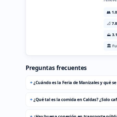
👥
1.
📐
7.
⛰️
3.
🏛️ F
Preguntas frecuentes
¿Cuándo es la Feria de Manizales y qué se h
¿Qué tal es la comida en Caldas? ¿Solo ca
¿Hay buena conexión en transporte públi