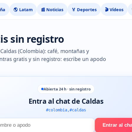
aña
🌎 Latam
📰 Noticias
🏅 Deportes
🎬 Vídeos
s sin registro
e Caldas (Colombia): café, montañas y
ntras gratis y sin registro: escribe un apodo
Abierta 24 h · sin registro
Entra al chat de Caldas
#colombia,#caldas
Entrar al ch
e