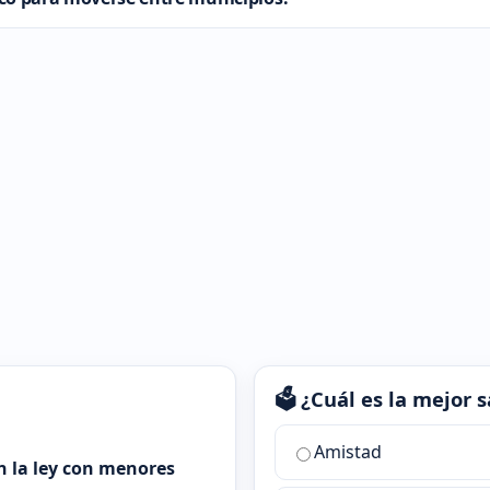
🗳️ ¿Cuál es la mejor
¿Cuál
Amistad
es
n la ley con menores