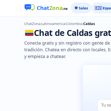
💬 Salas
🇪🇸 Esp
ChatZona
›
Latinoamerica
›
Colombia
›
Caldas
Chat de Caldas grati
Conecta gratis y sin registro con gente d
tradición. Chatea en directo con locales. E
y empieza a chatear.
Tu
nombr