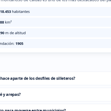
018.453
habitantes
888
km²
190
m de altitud
undación:
1905
ace aparte de los desfiles de silleteros?
fé y arepas?
co para moverse entre municipios?