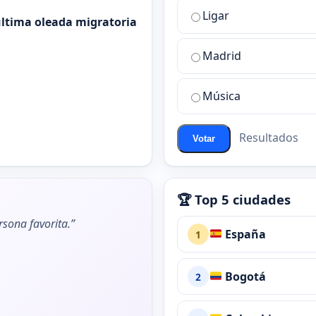
la
Ligar
mejor
 última oleada migratoria
sala
de
Madrid
chat
de
Música
ChatZona?
Resultados
Votar
🏆 Top 5 ciudades
rsona favorita.”
España
1
Bogotá
2