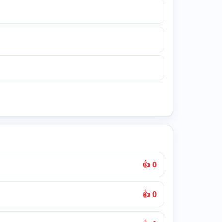
👍 0
👍 0