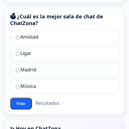
🗳️ ¿Cuál es la mejor sala de chat de
ChatZona?
¿Cuál
Amistad
es
la
Ligar
mejor
sala
de
Madrid
chat
de
Música
ChatZona?
Resultados
Votar
✨ Hoy en ChatZona