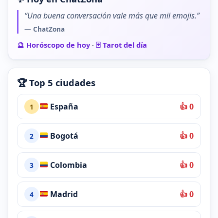
“Una buena conversación vale más que mil emojis.”
— ChatZona
🔮 Horóscopo de hoy
·
🃏 Tarot del día
🏆 Top 5 ciudades
España
👍 0
1
Bogotá
👍 0
2
Colombia
👍 0
3
Madrid
👍 0
4