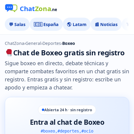
💬 Salas
🇪🇸 España
🌎 Latam
📰 Noticias
🏅 
ChatZona
›
General
›
Deportes
›
Boxeo
Chat de Boxeo gratis sin registro
Sigue boxeo en directo, debate técnicas y
comparte combates favoritos en un chat gratis sin
registro. Entras gratis y sin registro: escribe un
apodo y empieza a chatear.
Abierta 24 h · sin registro
Entra al chat de Boxeo
#boxeo,#deportes,#ocio