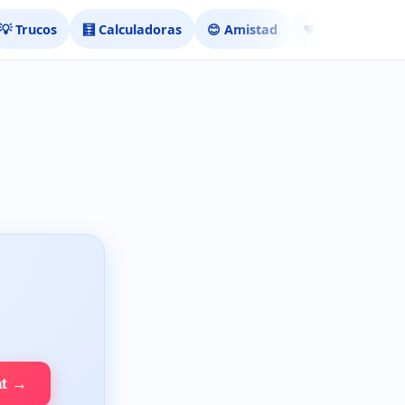
💡 Trucos
🧮 Calculadoras
😊 Amistad
❤️ Ligar
at →