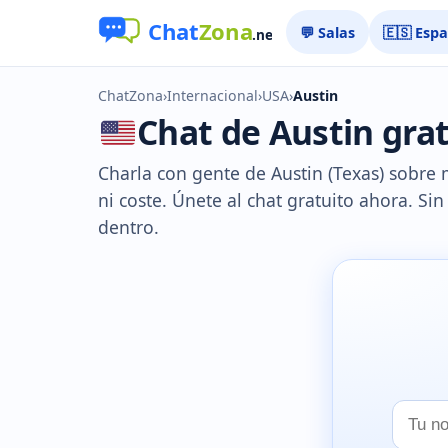
💬 Salas
🇪🇸 Esp
ChatZona
›
Internacional
›
USA
›
Austin
Chat de Austin grati
Charla con gente de Austin (Texas) sobre m
ni coste. Únete al chat gratuito ahora. Si
dentro.
Tu
nombr