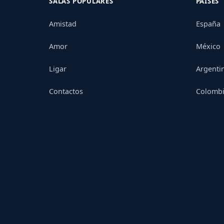
SALAS POPULARES
PAÍSES
Amistad
España
Amor
México
Ligar
Argenti
Contactos
Colomb