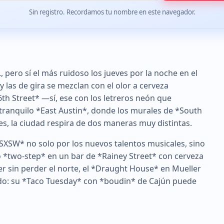
Sin registro. Recordamos tu nombre en este navegador.
., pero sí el más ruidoso los jueves por la noche en el
y las de gira se mezclan con el olor a cerveza
th Street* —sí, ese con los letreros neón que
ranquilo *East Austin*, donde los murales de *South
s, la ciudad respira de dos maneras muy distintas.
SXSW* no solo por los nuevos talentos musicales, sino
o *two-step* en un bar de *Rainey Street* con cerveza
r sin perder el norte, el *Draught House* en Mueller
dado: su *Taco Tuesday* con *boudin* de Cajún puede