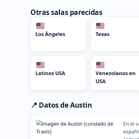
Otras salas parecidas
Los Ángeles
Texas
Latinos USA
Venezolanos en
USA
📍 Datos de Austin
En el 
españo