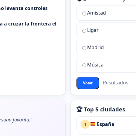
o levanta controles
¿Cuál
Amistad
es
 a cruzar la frontera el
la
Ligar
mejor
sala
de
Madrid
chat
de
Música
ChatZona?
Resultados
Votar
🏆 Top 5 ciudades
rsona favorita.”
España
1