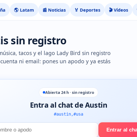
aña
🌎 Latam
📰 Noticias
🏅 Deportes
🎬 Vídeos
s sin registro
úsica, tacos y el lago Lady Bird sin registro
n cuenta ni email: pones un apodo y ya estás
Abierta 24 h · sin registro
Entra al chat de Austin
#austin,#usa
Entrar al ch
e