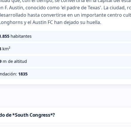
dad que, con el tiempo, se convertiría en la capital del es
n F. Austin, conocido como 'el padre de Texas'. La ciudad, 
desarrollado hasta convertirse en un importante centro cul
Longhorns y el Austin FC han dejado su huella.
1.855
habitantes
8
km²
9
m de altitud
undación:
1835
cado de *South Congress*?