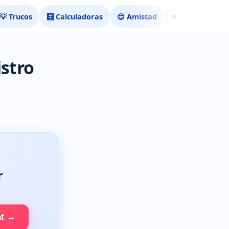
💡 Trucos
🧮 Calculadoras
😊 Amistad
❤️ Ligar
istro
r
at →