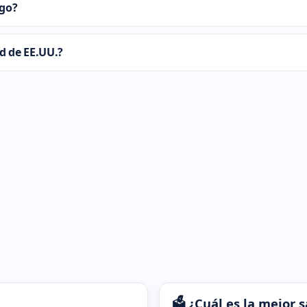
ago?
d de EE.UU.?
🗳️ ¿Cuál es la mejor