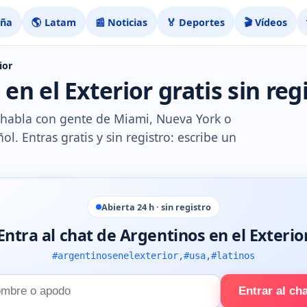
aña
🌎 Latam
📰 Noticias
🏅 Deportes
🎬 Vídeos
ior
en el Exterior gratis sin reg
y habla con gente de Miami, Nueva York o
ñol. Entras gratis y sin registro: escribe un
Abierta 24 h · sin registro
Entra al chat de Argentinos en el Exterio
#argentinosenelexterior,#usa,#latinos
Entrar al ch
e