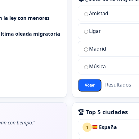
¿Cuál
Amistad
es
n la ley con menores
la
Ligar
mejor
 última oleada migratoria
sala
de
Madrid
chat
de
Música
ChatZona?
Resultados
Votar
🏆 Top 5 ciudades
ivan con tiempo.”
España
1