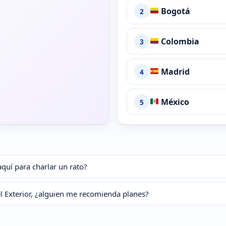
Bogotá
2
Colombia
3
Madrid
4
México
5
aquí para charlar un rato?
l Exterior, ¿alguien me recomienda planes?