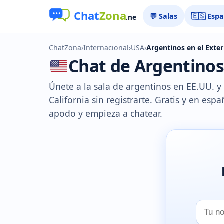
💬 Salas
🇪🇸 Esp
ChatZona
›
Internacional
›
USA
›
Argentinos en el Exter
Chat de Argentinos 
Únete a la sala de argentinos en EE.UU. 
California sin registrarte. Gratis y en espa
apodo y empieza a chatear.
Tu
nombr