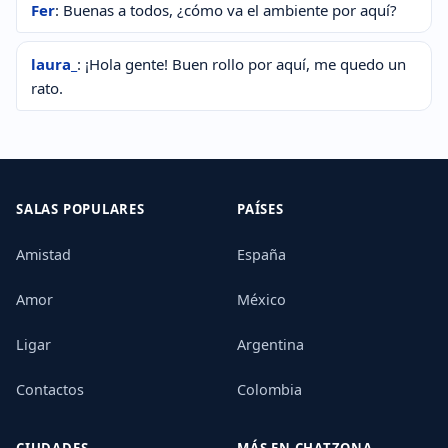
Fer
: Buenas a todos, ¿cómo va el ambiente por aquí?
laura_
: ¡Hola gente! Buen rollo por aquí, me quedo un
rato.
SALAS POPULARES
PAÍSES
Amistad
España
Amor
México
Ligar
Argentina
Contactos
Colombia