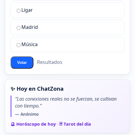
la
Ligar
mejor
sala
de
Madrid
chat
de
Música
ChatZona?
Resultados
Votar
✨ Hoy en ChatZona
“Las conexiones reales no se fuerzan, se cultivan
con tiempo.”
— Anónimo
🔮 Horóscopo de hoy
·
🃏 Tarot del día