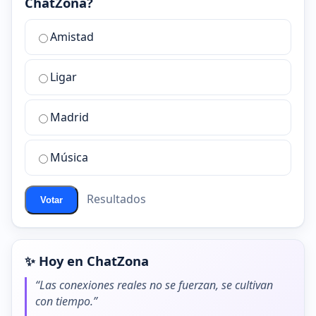
ChatZona?
¿Cuál
Amistad
es
la
Ligar
mejor
sala
de
Madrid
chat
de
Música
ChatZona?
Resultados
Votar
✨ Hoy en ChatZona
“Las conexiones reales no se fuerzan, se cultivan
con tiempo.”