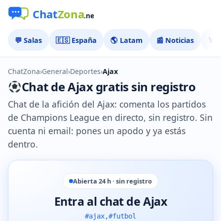
💬 Salas
🇪🇸 España
🌎 Latam
📰 Noticias
🏅 
ChatZona
›
General
›
Deportes
›
Ajax
Chat de Ajax gratis sin registro
Chat de la afición del Ajax: comenta los partidos
de Champions League en directo, sin registro. Sin
cuenta ni email: pones un apodo y ya estás
dentro.
Abierta 24 h · sin registro
Entra al chat de Ajax
#ajax,#futbol