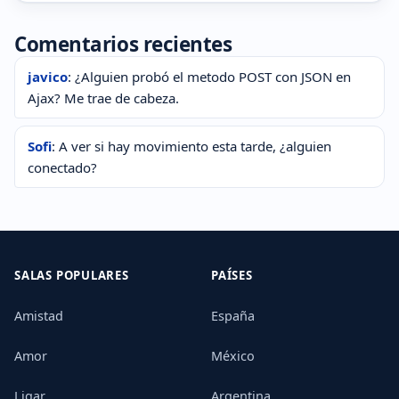
Comentarios recientes
javico
: ¿Alguien probó el metodo POST con JSON en
Ajax? Me trae de cabeza.
Sofi
: A ver si hay movimiento esta tarde, ¿alguien
conectado?
SALAS POPULARES
PAÍSES
Amistad
España
Amor
México
Ligar
Argentina