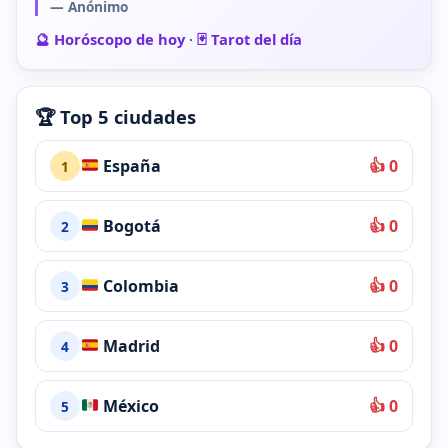
— Anónimo
🔮 Horóscopo de hoy
·
🃏 Tarot del día
🏆 Top 5 ciudades
España
👍 0
1
Bogotá
👍 0
2
Colombia
👍 0
3
Madrid
👍 0
4
México
👍 0
5