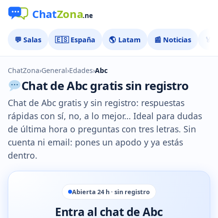
💬 Salas
🇪🇸 España
🌎 Latam
📰 Noticias
🏅 
ChatZona
›
General
›
Edades
›
Abc
Chat de Abc gratis sin registro
Chat de Abc gratis y sin registro: respuestas
rápidas con sí, no, a lo mejor… Ideal para dudas
de última hora o preguntas con tres letras. Sin
cuenta ni email: pones un apodo y ya estás
dentro.
Abierta 24 h · sin registro
Entra al chat de Abc