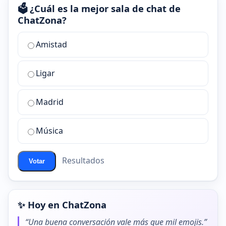
🗳️ ¿Cuál es la mejor sala de chat de
ChatZona?
¿Cuál
Amistad
es
la
Ligar
mejor
sala
de
Madrid
chat
de
Música
ChatZona?
Resultados
Votar
✨ Hoy en ChatZona
“Una buena conversación vale más que mil emojis.”