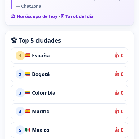
— ChatZona
🔮 Horóscopo de hoy
·
🃏 Tarot del día
🏆 Top 5 ciudades
España
👍 0
1
Bogotá
👍 0
2
Colombia
👍 0
3
Madrid
👍 0
4
México
👍 0
5