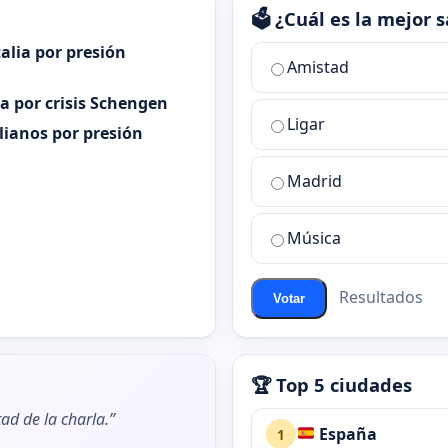
🗳️ ¿Cuál es la mejor
alia por presión
¿Cuál
Amistad
es
ia por crisis Schengen
la
Ligar
mejor
alianos por presión
sala
de
Madrid
chat
de
Música
ChatZona?
Resultados
Votar
🏆 Top 5 ciudades
ad de la charla.”
España
1