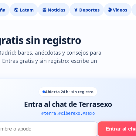
aña
🌎 Latam
📰 Noticias
🏅 Deportes
🎬 Vídeos
ratis sin registro
adrid: bares, anécdotas y consejos para
. Entras gratis y sin registro: escribe un
Abierta 24 h · sin registro
Entra al chat de Terrasexo
#terra,#ciberexo,#sexo
Entrar al ch
e