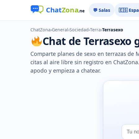
💬 Salas
🇪🇸 Esp
ChatZona
›
General
›
Sociedad
›
Terra
›
Terrasexo
Chat de Terrasexo g
Comparte planes de sexo en terrazas de M
citas al aire libre sin registro en ChatZona
apodo y empieza a chatear.
Tu
nombr