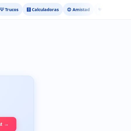
💡 Trucos
🧮 Calculadoras
😊 Amistad
❤️ Ligar
at →