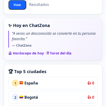
Resultados
Votar
✨ Hoy en ChatZona
“A veces un desconocido se convierte en tu persona
favorita.”
— ChatZona
🔮 Horóscopo de hoy
·
🃏 Tarot del día
🏆 Top 5 ciudades
España
👍 0
1
Bogotá
👍 0
2