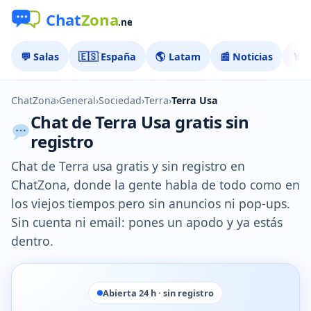
💬 Salas
🇪🇸 España
🌎 Latam
📰 Noticias
🏅 
ChatZona
›
General
›
Sociedad
›
Terra
›
Terra Usa
Chat de Terra Usa gratis sin
registro
Chat de Terra usa gratis y sin registro en
ChatZona, donde la gente habla de todo como en
los viejos tiempos pero sin anuncios ni pop-ups.
Sin cuenta ni email: pones un apodo y ya estás
dentro.
Abierta 24 h · sin registro