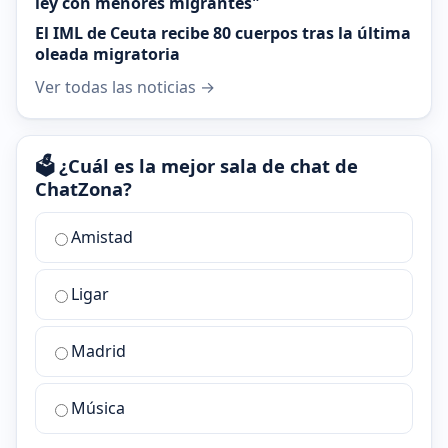
ley con menores migrantes"
El IML de Ceuta recibe 80 cuerpos tras la última
oleada migratoria
Ver todas las noticias →
🗳️ ¿Cuál es la mejor sala de chat de
ChatZona?
¿Cuál
Amistad
es
la
Ligar
mejor
sala
de
Madrid
chat
de
Música
ChatZona?