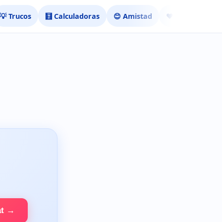
💡 Trucos
🧮 Calculadoras
😊 Amistad
❤️ Ligar
at →