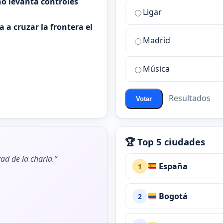
o levanta controles
la
Ligar
mejor
sala
 a cruzar la frontera el
de
Madrid
chat
de
Música
ChatZona?
Resultados
Votar
🏆 Top 5 ciudades
ad de la charla.”
España
1
Bogotá
2