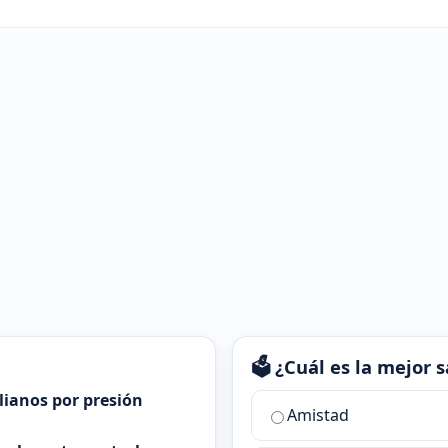
🗳️ ¿Cuál es la mejor
alianos por presión
¿Cuál
Amistad
es