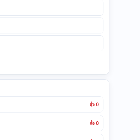
👍 0
👍 0