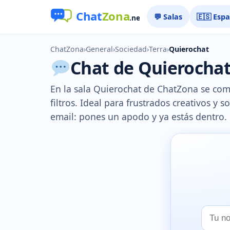
💬 Salas
🇪🇸 Esp
ChatZona
›
General
›
Sociedad
›
Terra
›
Quierochat
Chat de Quierochat 
En la sala Quierochat de ChatZona se com
filtros. Ideal para frustrados creativos y 
email: pones un apodo y ya estás dentro.
Tu
nombr