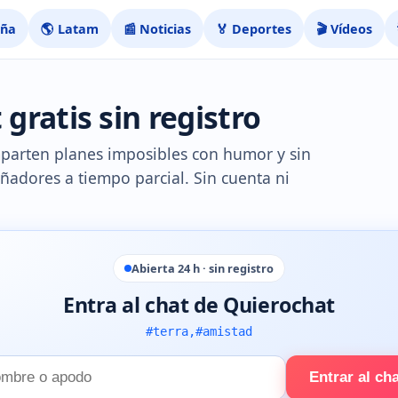
aña
🌎 Latam
📰 Noticias
🏅 Deportes
🎬 Vídeos
gratis sin registro
parten planes imposibles con humor y sin
soñadores a tiempo parcial. Sin cuenta ni
Abierta 24 h · sin registro
Entra al chat de Quierochat
#terra,#amistad
Entrar al ch
e