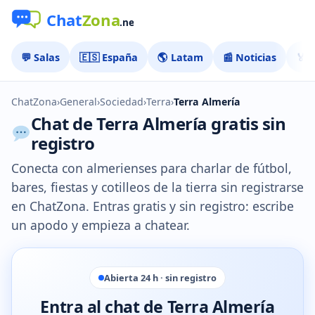
💬 Salas
🇪🇸 España
🌎 Latam
📰 Noticias
🏅 
ChatZona
›
General
›
Sociedad
›
Terra
›
Terra Almería
Chat de Terra Almería gratis sin
registro
Conecta con almerienses para charlar de fútbol,
bares, fiestas y cotilleos de la tierra sin registrarse
en ChatZona. Entras gratis y sin registro: escribe
un apodo y empieza a chatear.
Abierta 24 h · sin registro
Entra al chat de Terra Almería