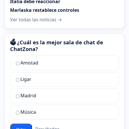
Italia debe reaccionar
Marlaska restablece controles
Ver todas las noticias →
🗳️ ¿Cuál es la mejor sala de chat de
ChatZona?
¿Cuál
Amistad
es
la
Ligar
mejor
sala
de
Madrid
chat
de
Música
ChatZona?