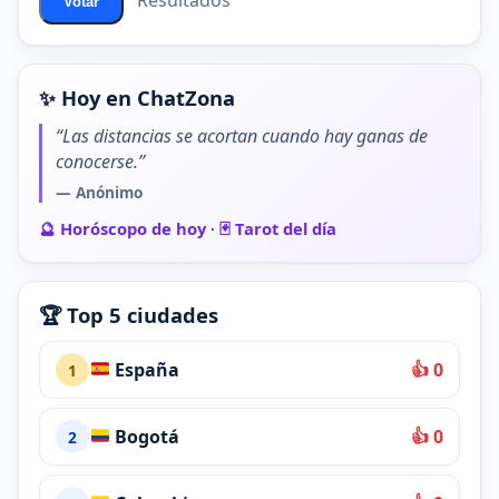
Resultados
Votar
✨ Hoy en ChatZona
“Las distancias se acortan cuando hay ganas de
conocerse.”
— Anónimo
🔮 Horóscopo de hoy
·
🃏 Tarot del día
🏆 Top 5 ciudades
España
👍 0
1
Bogotá
👍 0
2