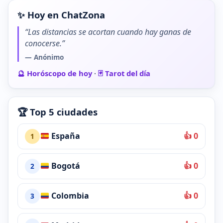
✨ Hoy en ChatZona
“Las distancias se acortan cuando hay ganas de
conocerse.”
— Anónimo
🔮 Horóscopo de hoy
·
🃏 Tarot del día
🏆 Top 5 ciudades
España
👍 0
1
Bogotá
👍 0
2
Colombia
👍 0
3