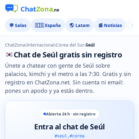
💬 Salas
🇪🇸 España
🌎 Latam
📰 Noticias
🏅 
ChatZona
›
Internacional
›
Corea del Sur
›
Seúl
Chat de Seúl gratis sin registro
Únete a chatear con gente de Seúl sobre
palacios, kimchi y el metro a las 7:30. Gratis y sin
registro en ChatZona.net. Sin cuenta ni email:
pones un apodo y ya estás dentro.
Abierta 24 h · sin registro
Entra al chat de Seúl
#seul,#corea