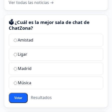
Ver todas las noticias →
🗳️ ¿Cuál es la mejor sala de chat de
ChatZona?
¿Cuál
Amistad
es
la
Ligar
mejor
sala
de
Madrid
chat
de
Música
ChatZona?
Resultados
Votar