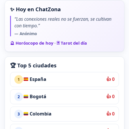
✨ Hoy en ChatZona
“Las conexiones reales no se fuerzan, se cultivan
con tiempo.”
— Anónimo
🔮 Horóscopo de hoy
·
🃏 Tarot del día
🏆 Top 5 ciudades
España
👍 0
1
Bogotá
👍 0
2
Colombia
👍 0
3