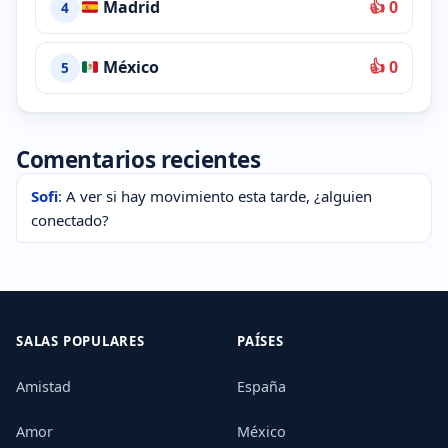
Madrid
👍 0
4
México
👍 0
5
Comentarios recientes
Sofi
: A ver si hay movimiento esta tarde, ¿alguien
conectado?
SALAS POPULARES
PAÍSES
Amistad
España
Amor
México