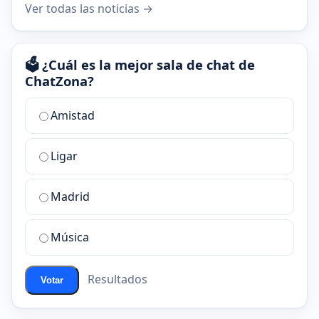
Ver todas las noticias →
🗳️ ¿Cuál es la mejor sala de chat de
ChatZona?
¿Cuál
Amistad
es
la
Ligar
mejor
sala
de
Madrid
chat
de
Música
ChatZona?
Resultados
Votar