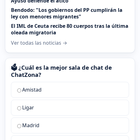
Ayuso defiende el ático
Bendodo: "Los gobiernos del PP cumplirán la
ley con menores migrantes"
El IML de Ceuta recibe 80 cuerpos tras la última
oleada migratoria
Ver todas las noticias →
🗳️ ¿Cuál es la mejor sala de chat de
ChatZona?
¿Cuál
Amistad
es
la
Ligar
mejor
sala
de
Madrid
chat