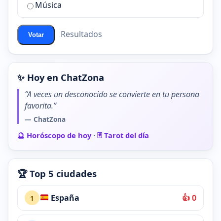
de
Música
ChatZona?
Resultados
Votar
✨ Hoy en ChatZona
“A veces un desconocido se convierte en tu persona
favorita.”
— ChatZona
🔮 Horóscopo de hoy
·
🃏 Tarot del día
🏆 Top 5 ciudades
España
👍 0
1