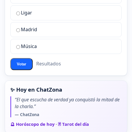
la
Ligar
mejor
sala
de
Madrid
chat
de
Música
ChatZona?
Resultados
Votar
✨ Hoy en ChatZona
“El que escucha de verdad ya conquistó la mitad de
la charla.”
— ChatZona
🔮 Horóscopo de hoy
·
🃏 Tarot del día