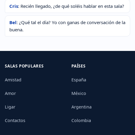
Cris
: Recién llegado, ¿de qué soléis hablar en esta sala?
Bel
: ¿Qué tal el día? Yo con ganas de conversación de la
buena.
SALAS POPULARES
PAÍSES
Amistad
España
Amor
México
Ligar
Argentina
Contactos
Colombia