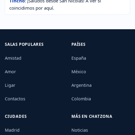
Tincho
: ¡Saludos desde San Nicolas! A ver si
coincidimos por aquí.
SALAS POPULARES
PAÍSES
Amistad
España
Amor
México
Ligar
Argentina
Contactos
Colombia
CIUDADES
MÁS EN CHATZONA
Madrid
Noticias