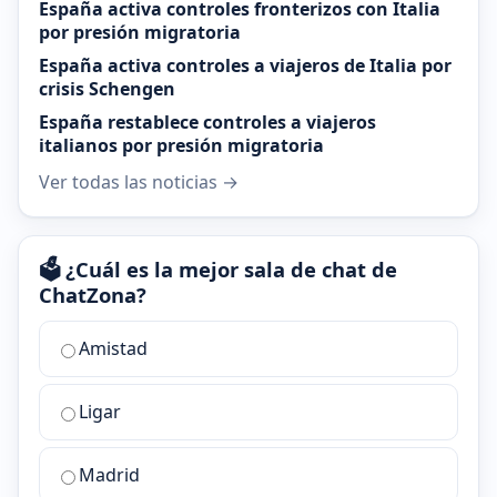
España activa controles fronterizos con Italia
por presión migratoria
España activa controles a viajeros de Italia por
crisis Schengen
España restablece controles a viajeros
italianos por presión migratoria
Ver todas las noticias →
🗳️ ¿Cuál es la mejor sala de chat de
ChatZona?
¿Cuál
Amistad
es
la
Ligar
mejor
sala
de
Madrid