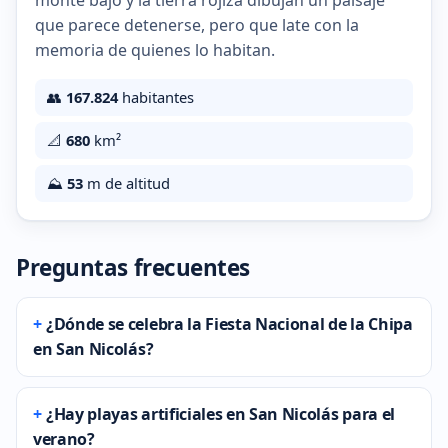
monte bajo y la tierra rojiza dibujan un paisaje
que parece detenerse, pero que late con la
memoria de quienes lo habitan.
👥
167.824
habitantes
📐
680
km²
⛰️
53
m de altitud
Preguntas frecuentes
¿Dónde se celebra la Fiesta Nacional de la Chipa
en San Nicolás?
¿Hay playas artificiales en San Nicolás para el
verano?