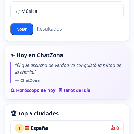
chat
de
Música
ChatZona?
Resultados
Votar
✨ Hoy en ChatZona
“El que escucha de verdad ya conquistó la mitad de
la charla.”
— ChatZona
🔮 Horóscopo de hoy
·
🃏 Tarot del día
🏆 Top 5 ciudades
España
👍 0
1