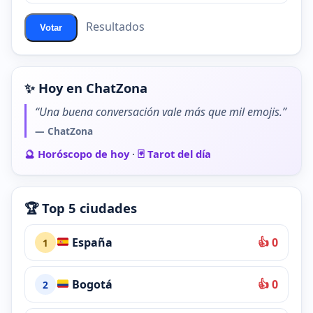
Resultados
Votar
✨ Hoy en ChatZona
“Una buena conversación vale más que mil emojis.”
— ChatZona
🔮 Horóscopo de hoy
·
🃏 Tarot del día
🏆 Top 5 ciudades
España
👍 0
1
Bogotá
👍 0
2