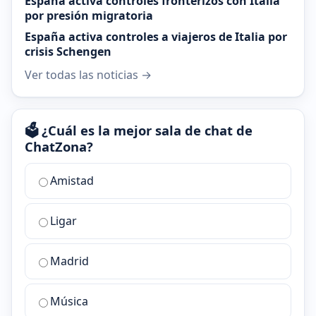
España activa controles fronterizos con Italia
por presión migratoria
España activa controles a viajeros de Italia por
crisis Schengen
Ver todas las noticias →
🗳️ ¿Cuál es la mejor sala de chat de
ChatZona?
¿Cuál
Amistad
es
la
Ligar
mejor
sala
de
Madrid
chat
de
Música
ChatZona?