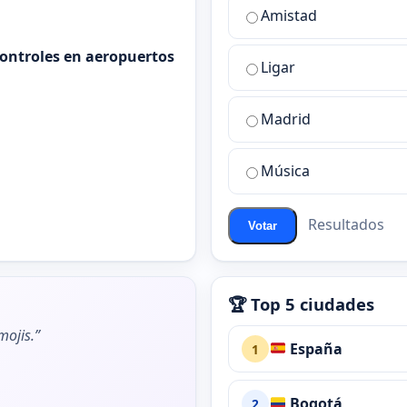
¿Cuál
Amistad
es
la
controles en aeropuertos
Ligar
mejor
sala
de
Madrid
chat
de
Música
ChatZona?
Resultados
Votar
🏆 Top 5 ciudades
ojis.”
España
1
Bogotá
2