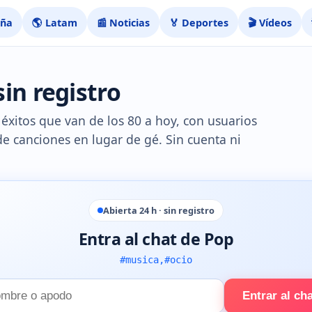
aña
🌎 Latam
📰 Noticias
🏅 Deportes
🎬 Vídeos
sin registro
 éxitos que van de los 80 a hoy, con usuarios
de canciones en lugar de gé. Sin cuenta ni
Abierta 24 h · sin registro
Entra al chat de Pop
#musica,#ocio
Entrar al ch
e