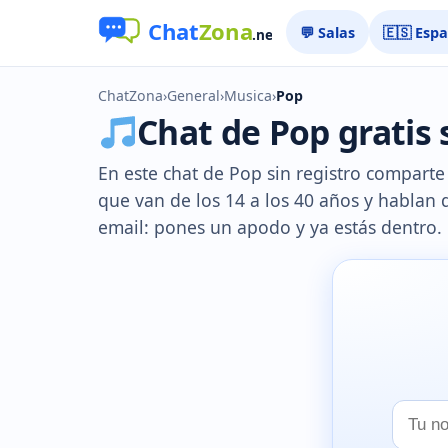
💬 Salas
🇪🇸 Esp
ChatZona
›
General
›
Musica
›
Pop
Chat de Pop gratis 
En este chat de Pop sin registro comparte
que van de los 14 a los 40 años y hablan 
email: pones un apodo y ya estás dentro.
Tu
nombr