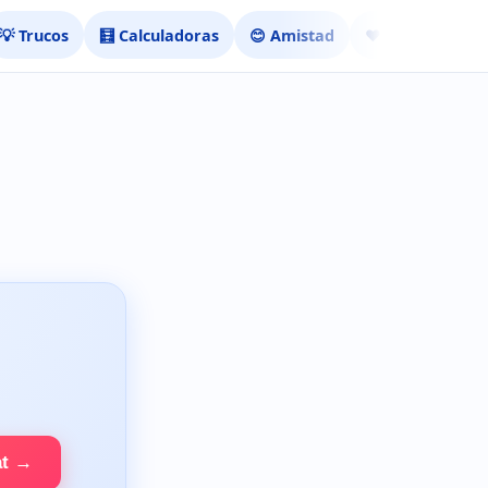
💡 Trucos
🧮 Calculadoras
😊 Amistad
❤️ Ligar
at →