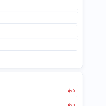
👍 0
👍 0