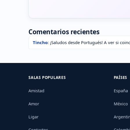
Comentarios recientes
Tincho
: ¡Saludos desde Portugués! A ver si coin
SALAS POPULARES
PAÍSES
Amistad
España
Amor
México
Ligar
Argenti
Contactos
Colomb