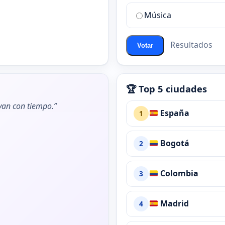
de
Música
ChatZona?
Resultados
Votar
🏆 Top 5 ciudades
ivan con tiempo.”
España
1
Bogotá
2
Colombia
3
Madrid
4