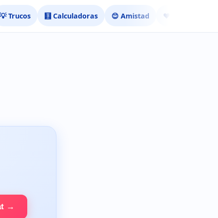
💡 Trucos
🧮 Calculadoras
😊 Amistad
❤️ Ligar
at →