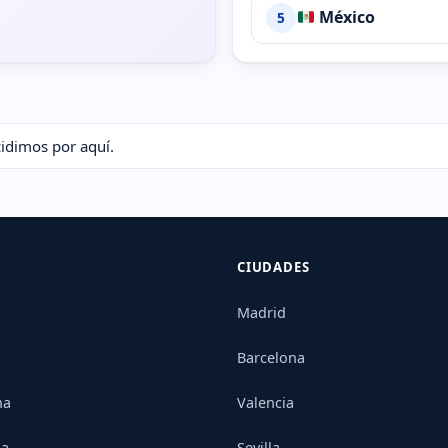
México
5
cidimos por aquí.
CIUDADES
Madrid
Barcelona
na
Valencia
ia
Sevilla