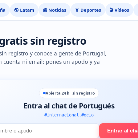
aña
🌎 Latam
📰 Noticias
🏅 Deportes
🎬 Vídeos
ratis sin registro
sin registro y conoce a gente de Portugal,
in cuenta ni email: pones un apodo y ya
Abierta 24 h · sin registro
Entra al chat de Portugués
#internacional,#ocio
Entrar al ch
e