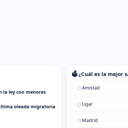
🗳️ ¿Cuál es la mejor
¿Cuál
Amistad
es
n la ley con menores
la
Ligar
mejor
 última oleada migratoria
sala
de
Madrid
chat