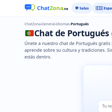
💬 Salas
🇪🇸 Esp
ChatZona
›
General
›
Idiomas
›
Portugués
Chat de Portugués g
Únete a nuestro chat de Portugués gratis 
aprende sobre su cultura y tradiciones. S
estás dentro.
Tu
nombr