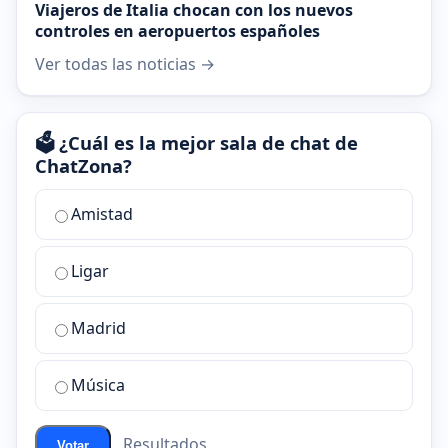
Viajeros de Italia chocan con los nuevos
controles en aeropuertos españoles
Ver todas las noticias →
🗳️ ¿Cuál es la mejor sala de chat de
ChatZona?
¿Cuál
Amistad
es
la
Ligar
mejor
sala
de
Madrid
chat
de
Música
ChatZona?
Resultados
Votar