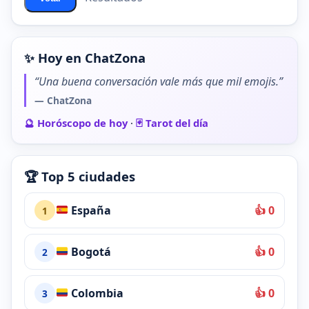
✨ Hoy en ChatZona
“Una buena conversación vale más que mil emojis.”
— ChatZona
🔮 Horóscopo de hoy
·
🃏 Tarot del día
🏆 Top 5 ciudades
España
👍 0
1
Bogotá
👍 0
2
Colombia
👍 0
3