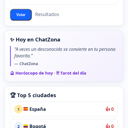
ChatZona?
Resultados
Votar
✨ Hoy en ChatZona
“A veces un desconocido se convierte en tu persona
favorita.”
— ChatZona
🔮 Horóscopo de hoy
·
🃏 Tarot del día
🏆 Top 5 ciudades
España
👍 0
1
Bogotá
👍 0
2