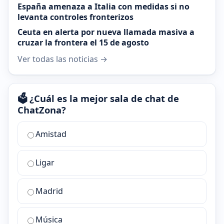
España amenaza a Italia con medidas si no
levanta controles fronterizos
Ceuta en alerta por nueva llamada masiva a
cruzar la frontera el 15 de agosto
Ver todas las noticias →
🗳️ ¿Cuál es la mejor sala de chat de
ChatZona?
¿Cuál
Amistad
es
la
Ligar
mejor
sala
de
Madrid
chat
de
Música