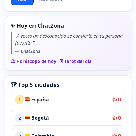
✨ Hoy en ChatZona
“A veces un desconocido se convierte en tu persona
favorita.”
— ChatZona
🔮 Horóscopo de hoy
·
🃏 Tarot del día
🏆 Top 5 ciudades
España
👍 0
1
Bogotá
👍 0
2
Colombia
👍 0