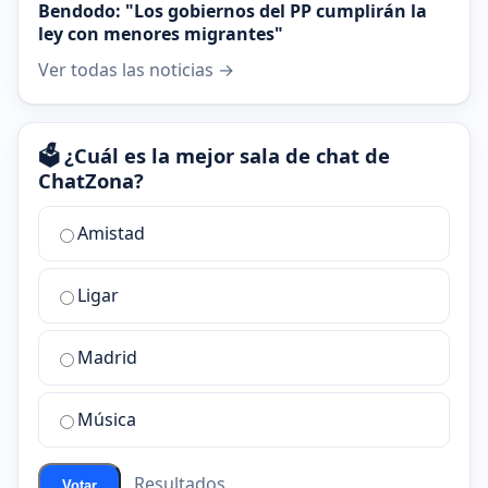
Bendodo: "Los gobiernos del PP cumplirán la
ley con menores migrantes"
Ver todas las noticias →
🗳️ ¿Cuál es la mejor sala de chat de
ChatZona?
¿Cuál
Amistad
es
la
Ligar
mejor
sala
de
Madrid
chat
de
Música
ChatZona?
Resultados
Votar