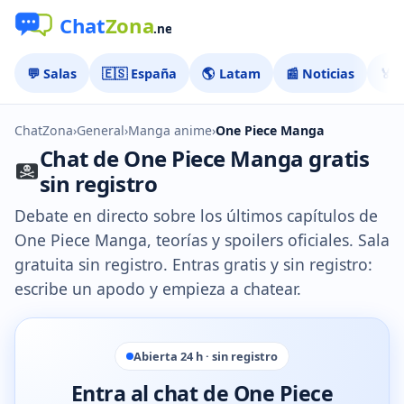
💬 Salas
🇪🇸 España
🌎 Latam
📰 Noticias
🏅 
ChatZona
›
General
›
Manga anime
›
One Piece Manga
Chat de One Piece Manga gratis
sin registro
Debate en directo sobre los últimos capítulos de
One Piece Manga, teorías y spoilers oficiales. Sala
gratuita sin registro. Entras gratis y sin registro:
escribe un apodo y empieza a chatear.
Abierta 24 h · sin registro
Entra al chat de One Piece