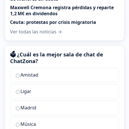
Maxwell Cremona registra pérdidas y reparte
1,2 M€ en dividendos
Ceuta: protestas por crisis migratoria
Ver todas las noticias →
🗳️ ¿Cuál es la mejor sala de chat de
ChatZona?
¿Cuál
Amistad
es
la
Ligar
mejor
sala
de
Madrid
chat
de
Música
ChatZona?