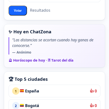
Resultados
Votar
✨ Hoy en ChatZona
“Las distancias se acortan cuando hay ganas de
conocerse.”
— Anónimo
🔮 Horóscopo de hoy
·
🃏 Tarot del día
🏆 Top 5 ciudades
España
👍 0
1
Bogotá
👍 0
2