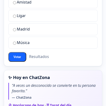
Amistad
es
la
Ligar
mejor
sala
de
Madrid
chat
de
Música
ChatZona?
Resultados
Votar
✨ Hoy en ChatZona
“A veces un desconocido se convierte en tu persona
favorita.”
— ChatZona
🔮 Horóscopo de hoy
·
🃏 Tarot del día