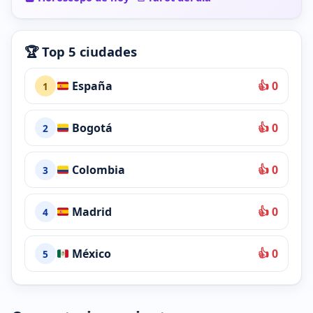
🏆 Top 5 ciudades
España
👍 0
1
Bogotá
👍 0
2
Colombia
👍 0
3
Madrid
👍 0
4
México
👍 0
5