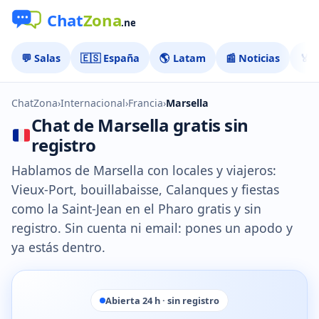
💬 Salas
🇪🇸 España
🌎 Latam
📰 Noticias
🏅 
ChatZona
›
Internacional
›
Francia
›
Marsella
Chat de Marsella gratis sin
registro
Hablamos de Marsella con locales y viajeros:
Vieux-Port, bouillabaisse, Calanques y fiestas
como la Saint-Jean en el Pharo gratis y sin
registro. Sin cuenta ni email: pones un apodo y
ya estás dentro.
Abierta 24 h · sin registro