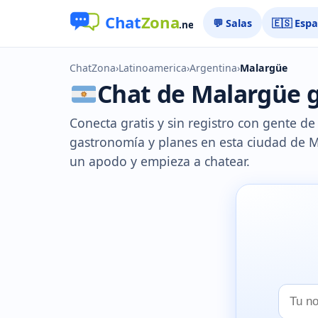
💬 Salas
🇪🇸 Esp
ChatZona
›
Latinoamerica
›
Argentina
›
Malargüe
Chat de Malargüe gr
Conecta gratis y sin registro con gente d
gastronomía y planes en esta ciudad de Me
un apodo y empieza a chatear.
Tu
nombr