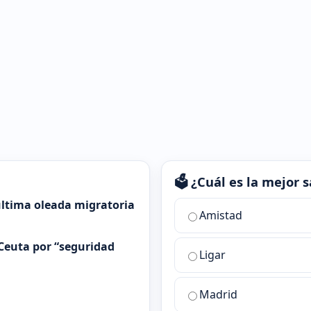
🗳️ ¿Cuál es la mejor
 última oleada migratoria
¿Cuál
Amistad
es
la
Ceuta por “seguridad
Ligar
mejor
sala
de
Madrid
chat