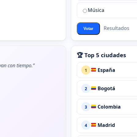
de
Música
ChatZona?
Resultados
Votar
🏆 Top 5 ciudades
ivan con tiempo.”
España
1
Bogotá
2
Colombia
3
Madrid
4