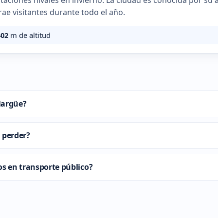
itaciones nivales en invierno. La ciudad es conocida por su
rae visitantes durante todo el año.
402
m de altitud
largüe?
 perder?
os en transporte público?