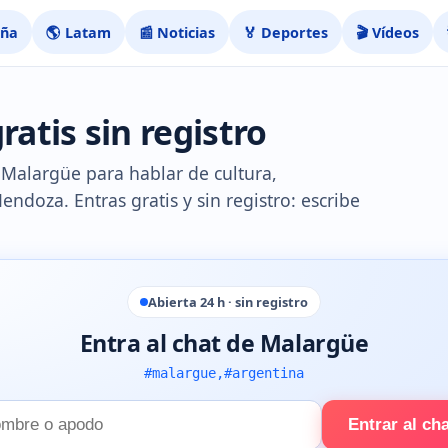
aña
🌎 Latam
📰 Noticias
🏅 Deportes
🎬 Vídeos
atis sin registro
e Malargüe para hablar de cultura,
ndoza. Entras gratis y sin registro: escribe
Abierta 24 h · sin registro
Entra al chat de Malargüe
#malargue,#argentina
Entrar al ch
e