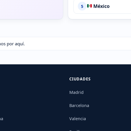
México
5
mos por aquí.
CIUDADES
Madrid
Barcelona
na
Valencia