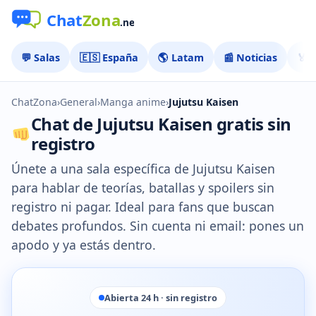
💬 Salas
🇪🇸 España
🌎 Latam
📰 Noticias
🏅 
ChatZona
›
General
›
Manga anime
›
Jujutsu Kaisen
Chat de Jujutsu Kaisen gratis sin
registro
Únete a una sala específica de Jujutsu Kaisen
para hablar de teorías, batallas y spoilers sin
registro ni pagar. Ideal para fans que buscan
debates profundos. Sin cuenta ni email: pones un
apodo y ya estás dentro.
Abierta 24 h · sin registro