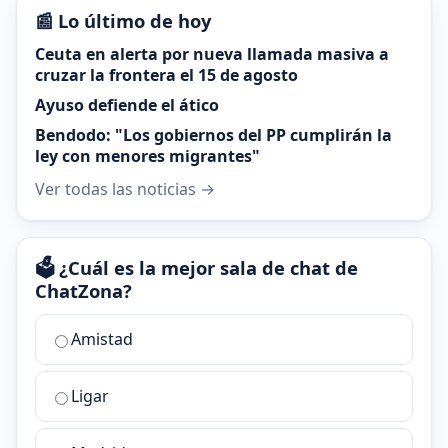
📰 Lo último de hoy
Ceuta en alerta por nueva llamada masiva a
cruzar la frontera el 15 de agosto
Ayuso defiende el ático
Bendodo: "Los gobiernos del PP cumplirán la
ley con menores migrantes"
Ver todas las noticias →
🗳️ ¿Cuál es la mejor sala de chat de
ChatZona?
¿Cuál
Amistad
es
la
Ligar
mejor
sala