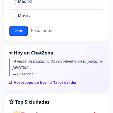
de
Madrid
chat
de
Música
ChatZona?
Resultados
Votar
✨ Hoy en ChatZona
“A veces un desconocido se convierte en tu persona
favorita.”
— ChatZona
🔮 Horóscopo de hoy
·
🃏 Tarot del día
🏆 Top 5 ciudades