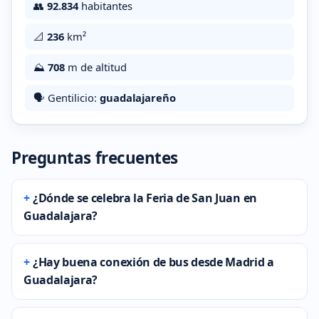
👥
92.834
habitantes
📐
236
km²
⛰️
708
m de altitud
🗣️ Gentilicio:
guadalajareño
Preguntas frecuentes
¿Dónde se celebra la Feria de San Juan en
Guadalajara?
¿Hay buena conexión de bus desde Madrid a
Guadalajara?