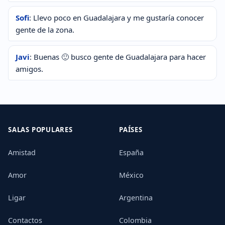
Sofi
: Llevo poco en Guadalajara y me gustaría conocer
gente de la zona.
Javi
: Buenas 🙂 busco gente de Guadalajara para hacer
amigos.
SALAS POPULARES
PAÍSES
Amistad
España
Amor
México
Ligar
Argentina
Contactos
Colombia