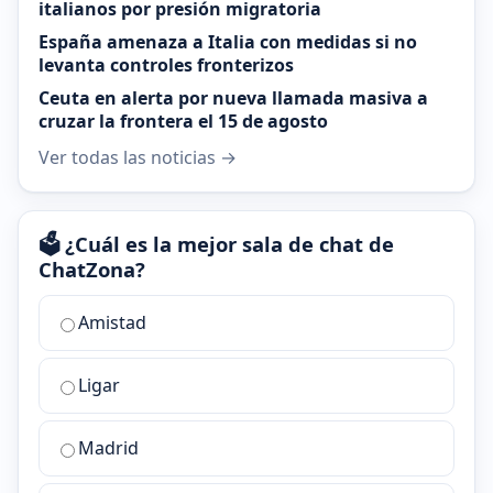
italianos por presión migratoria
España amenaza a Italia con medidas si no
levanta controles fronterizos
Ceuta en alerta por nueva llamada masiva a
cruzar la frontera el 15 de agosto
Ver todas las noticias →
🗳️ ¿Cuál es la mejor sala de chat de
ChatZona?
¿Cuál
Amistad
es
la
Ligar
mejor
sala
de
Madrid
chat