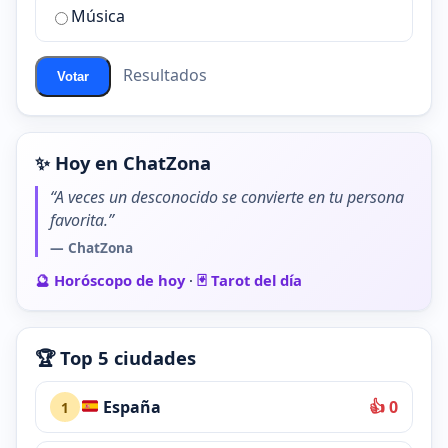
de
Música
ChatZona?
Resultados
Votar
✨ Hoy en ChatZona
“A veces un desconocido se convierte en tu persona
favorita.”
— ChatZona
🔮 Horóscopo de hoy
·
🃏 Tarot del día
🏆 Top 5 ciudades
España
👍 0
1