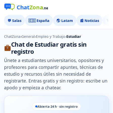
💬 Salas
🇪🇸 España
🌎 Latam
📰 Noticias
🏅 
ChatZona
›
General
›
Empleo y Trabajo
›
Estudiar
Chat de Estudiar gratis sin
registro
Únete a estudiantes universitarios, opositores y
profesores para compartir apuntes, técnicas de
estudio y recursos útiles sin necesidad de
registrarte. Entras gratis y sin registro: escribe un
apodo y empieza a chatear.
Abierta 24 h · sin registro