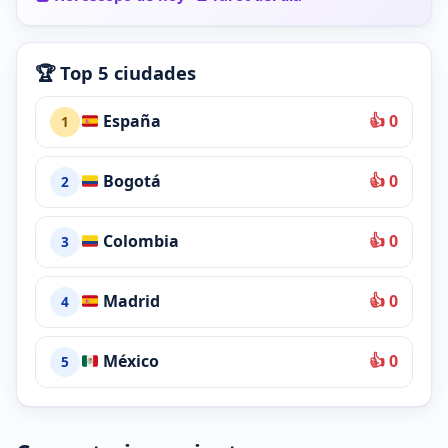
🏆 Top 5 ciudades
España
👍 0
1
Bogotá
👍 0
2
Colombia
👍 0
3
Madrid
👍 0
4
México
👍 0
5