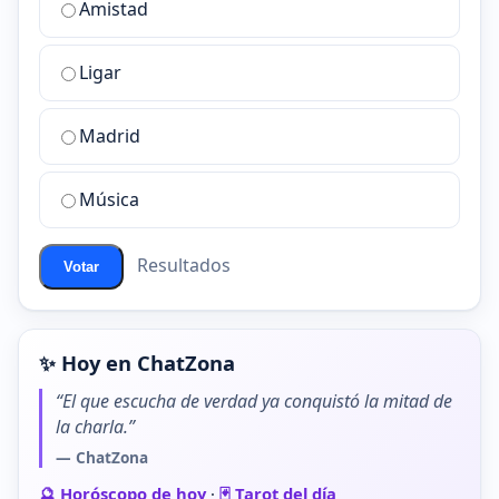
Amistad
es
la
Ligar
mejor
sala
de
Madrid
chat
de
Música
ChatZona?
Resultados
Votar
✨ Hoy en ChatZona
“El que escucha de verdad ya conquistó la mitad de
la charla.”
— ChatZona
🔮 Horóscopo de hoy
·
🃏 Tarot del día