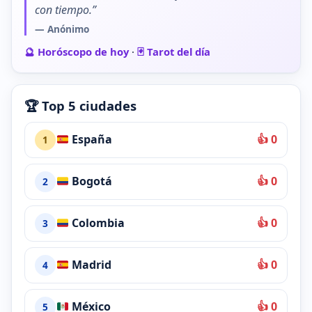
con tiempo.”
— Anónimo
🔮 Horóscopo de hoy
·
🃏 Tarot del día
🏆 Top 5 ciudades
España
👍 0
1
Bogotá
👍 0
2
Colombia
👍 0
3
Madrid
👍 0
4
México
👍 0
5