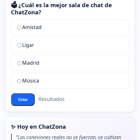
🗳️ ¿Cuál es la mejor sala de chat de
ChatZona?
¿Cuál
Amistad
es
la
Ligar
mejor
sala
de
Madrid
chat
de
Música
ChatZona?
Resultados
Votar
✨ Hoy en ChatZona
“Las conexiones reales no se fuerzan, se cultivan