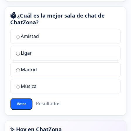
🗳️ ¿Cuál es la mejor sala de chat de
ChatZona?
¿Cuál
Amistad
es
la
Ligar
mejor
sala
de
Madrid
chat
de
Música
ChatZona?
Resultados
Votar
✨ Hoy en ChatZona