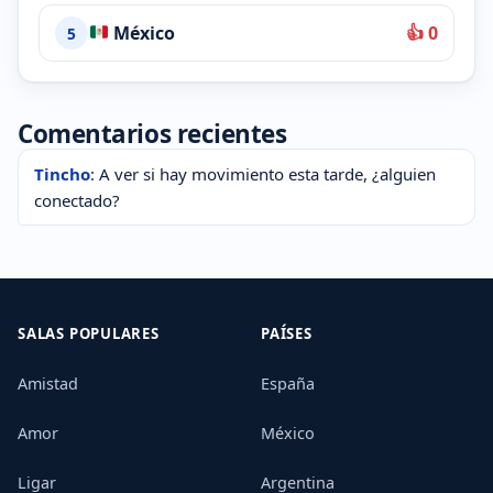
México
👍 0
5
Comentarios recientes
Tincho
: A ver si hay movimiento esta tarde, ¿alguien
conectado?
SALAS POPULARES
PAÍSES
Amistad
España
Amor
México
Ligar
Argentina