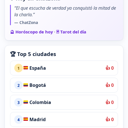
“El que escucha de verdad ya conquistó la mitad de
la charla.”
— ChatZona
🔮 Horóscopo de hoy
·
🃏 Tarot del día
🏆 Top 5 ciudades
España
👍 0
1
Bogotá
👍 0
2
Colombia
👍 0
3
Madrid
👍 0
4