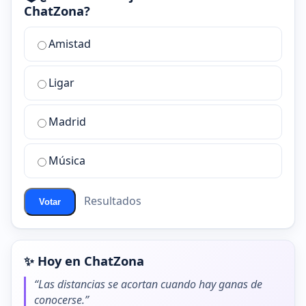
ChatZona?
¿Cuál
Amistad
es
la
Ligar
mejor
sala
de
Madrid
chat
de
Música
ChatZona?
Resultados
Votar
✨ Hoy en ChatZona
“Las distancias se acortan cuando hay ganas de
conocerse.”