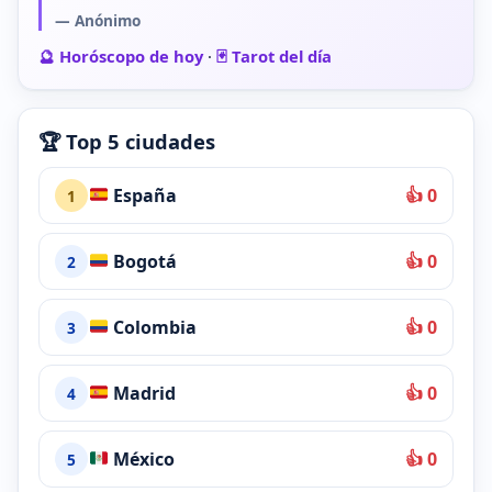
— Anónimo
🔮 Horóscopo de hoy
·
🃏 Tarot del día
🏆 Top 5 ciudades
España
👍 0
1
Bogotá
👍 0
2
Colombia
👍 0
3
Madrid
👍 0
4
México
👍 0
5