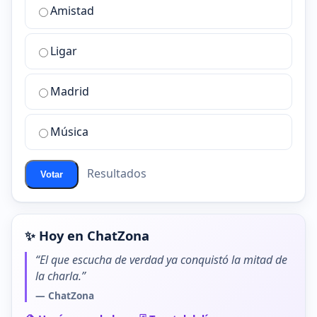
¿Cuál
Amistad
es
la
Ligar
mejor
sala
de
Madrid
chat
de
Música
ChatZona?
Resultados
Votar
✨ Hoy en ChatZona
“El que escucha de verdad ya conquistó la mitad de
la charla.”
— ChatZona